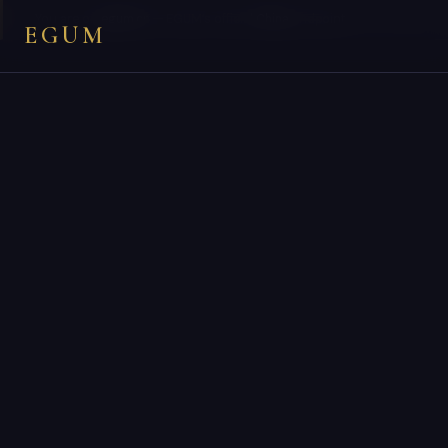
×
You are on
egum.cn
— EGUM’s official
China
endpoint.
EGUM