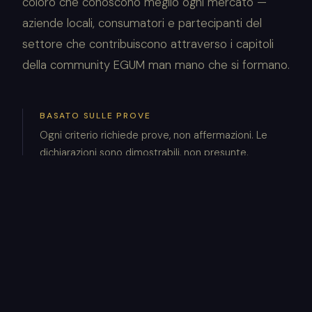
coloro che conoscono meglio ogni mercato —
aziende locali, consumatori e partecipanti del
settore che contribuiscono attraverso i capitoli
della community EGUM man mano che si formano.
BASATO SULLE PROVE
Ogni criterio richiede prove, non affermazioni. Le
dichiarazioni sono dimostrabili, non presunte.
INFORMATO DAL SETTORE
Gli standard di categoria sono formati attraverso la
consultazione con i partecipanti del settore, esperti
e membri dei capitoli della community.
CONTROLLATO DA EGUM
Solo EGUM definisce lo standard, prende la decisione
di valutazione e assegna il marchio.
PUBBLICAMENTE VERIFICABILE