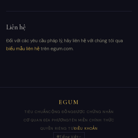
Liên hệ
Đối với các yêu cầu pháp lý, hãy liên hệ với chúng tôi qua
biểu mẫu liên hệ
trên egum.com.
EGUM
TIÊU CHUẨN
CỘNG ĐỒNG
ĐƯỢC CHỨNG NHẬN
CƠ QUAN ĐỊA PHƯƠNG
TÊN MIỀN CHÍNH THỨC
QUYỀN RIÊNG TƯ
ĐIỀU KHOẢN
🌐
Tiếng Việt