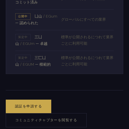
コミット済み
凵山
/
EGum
公開中
グローバルにすべての業界
— 認められた
三凵
標準が公開されるにつれて業界
策定中
ごとに利用可能
山
/
EGUm
— 卓越
三匸凵
標準が公開されるにつれて業界
策定中
ごとに利用可能
山
/
EGUM
— 模範的
認証を申請する
コミュニティチャプターを閲覧する