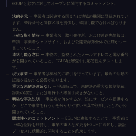
EGUMと顧客に対してオープンに関与するコミットメント。
法的身元
— 事業者は関連する国または地域の機関に登録されてい
ます。登録番号と管轄区域を提供し、確認可能でなければなりま
せん。
正確な取引情報
— 事業者名、取引先住所、および連絡先情報は、
申請、事業者ウェブサイト、および公開登録簿全体で正確かつ一
貫していること。
連絡可能な窓口
— 本物の、監視されたメールアドレスと電話番号
が公開されていること。EGUMは審査中に応答性をテストしま
す。
現役事業
— 事業者は積極的に取引を行っています。最近の活動の
証拠を提供する必要があります。
重大な未解決違反なし
— 申請時点で、未解決の重大な規制制裁、
詐欺の認定、または進行中の破産手続きがないこと。
明確な事業説明
— 事業者が何をするか、誰にサービスを提供する
か、どこで事業を行うかを分かりやすい言葉で説明したものが公
開されていること。
開放性へのコミットメント
— EGUMに参加することで、事業者は
正確な記録を維持し、事業の重大な変更をEGUMに通知し、認証
プロセスに積極的に関与することを約束します。