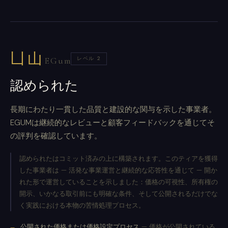
凵山
レベル 2
EGum
認められた
長期にわたり一貫した品質と建設的な関与を示した事業者。
EGUMは継続的なレビューと顧客フィードバックを通じてそ
の評判を確認しています。
認められたはコミット済みの上に構築されます。このティアを獲得
した事業者は — 活発な事業運営と継続的な応答性を通じて — 開か
れた形で運営していることを示しました：価格の可視性、所有権の
開示、いかなる取引前にも明確な条件、そして公開されるだけでな
く実践における本物の苦情処理プロセス。
公開された価格または価格設定プロセス
— 価格が公開されている