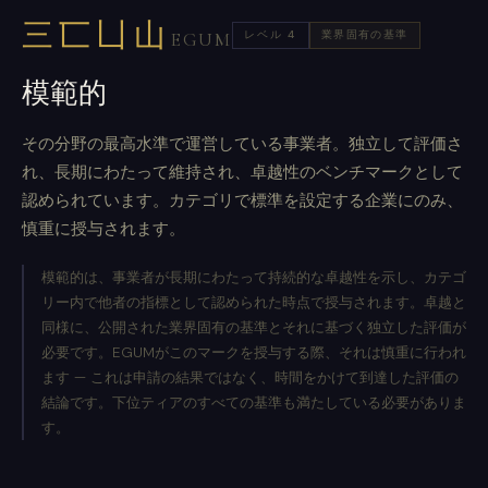
三匸凵山
レベル 4
業界固有の基準
EGUM
模範的
その分野の最高水準で運営している事業者。独立して評価さ
れ、長期にわたって維持され、卓越性のベンチマークとして
認められています。カテゴリで標準を設定する企業にのみ、
慎重に授与されます。
模範的は、事業者が長期にわたって持続的な卓越性を示し、カテゴ
リー内で他者の指標として認められた時点で授与されます。卓越と
同様に、公開された業界固有の基準とそれに基づく独立した評価が
必要です。EGUMがこのマークを授与する際、それは慎重に行われ
ます — これは申請の結果ではなく、時間をかけて到達した評価の
結論です。下位ティアのすべての基準も満たしている必要がありま
す。