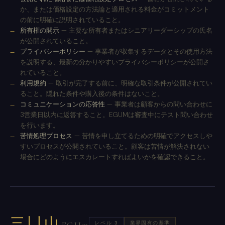
か、または価格設定の方法論と適用される料金がコミットメント
の前に明確に説明されていること。
所有権の開示
— 主要な所有者またはシニアリーダーシップの氏名
が公開されていること。
プライバシーポリシー
— 事業者が収集するデータとその使用方法
を説明する、最新の分かりやすいプライバシーポリシーが公開さ
れていること。
利用規約
— 取引が完了する前に、明確な取引条件が公開されてい
ること。隠れた条件や購入後の条件はないこと。
コミュニケーションの応答性
— 事業者は顧客からの問い合わせに
3営業日以内に返答すること。EGUMは審査中にテスト問い合わせ
を行います。
苦情処理プロセス
— 苦情を申し立てるための明確でアクセスしや
すいプロセスが公開されていること。顧客は苦情が解決されない
場合にどのようにエスカレートすればよいかを確認できること。
三凵山
レベル 3
業界固有の基準