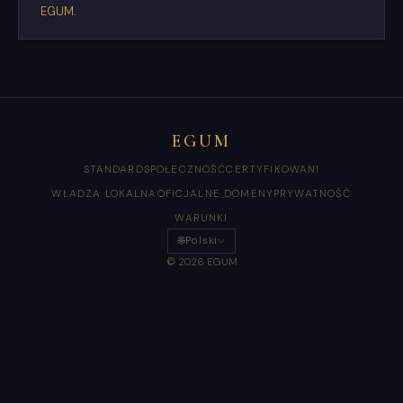
EGUM.
EGUM
STANDARD
SPOŁECZNOŚĆ
CERTYFIKOWANI
WŁADZA LOKALNA
OFICJALNE DOMENY
PRYWATNOŚĆ
WARUNKI
🌐
Polski
© 2026 EGUM