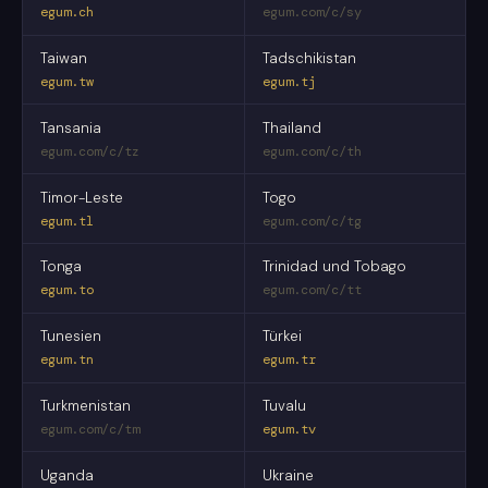
egum.ch
egum.com/c/sy
Taiwan
Tadschikistan
egum.tw
egum.tj
Tansania
Thailand
egum.com/c/tz
egum.com/c/th
Timor-Leste
Togo
egum.tl
egum.com/c/tg
Tonga
Trinidad und Tobago
egum.to
egum.com/c/tt
Tunesien
Türkei
egum.tn
egum.tr
Turkmenistan
Tuvalu
egum.com/c/tm
egum.tv
Uganda
Ukraine