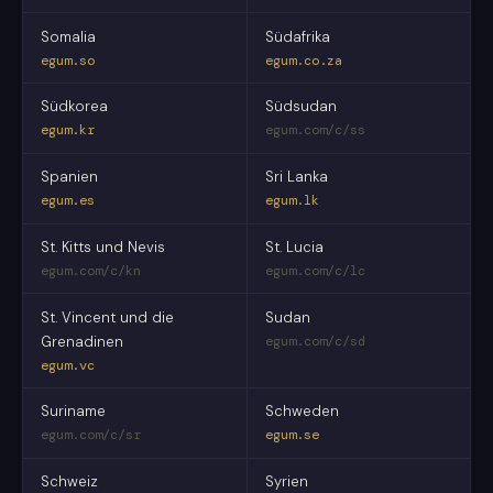
Somalia
Südafrika
egum.so
egum.co.za
Südkorea
Südsudan
egum.kr
egum.com/c/ss
Spanien
Sri Lanka
egum.es
egum.lk
St. Kitts und Nevis
St. Lucia
egum.com/c/kn
egum.com/c/lc
St. Vincent und die
Sudan
Grenadinen
egum.com/c/sd
egum.vc
Suriname
Schweden
egum.com/c/sr
egum.se
Schweiz
Syrien