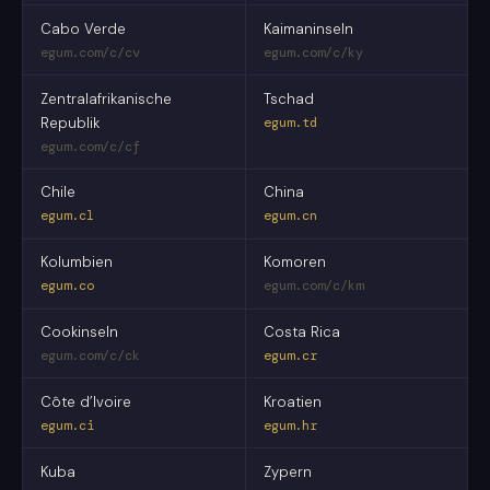
Cabo Verde
Kaimaninseln
egum.com/c/cv
egum.com/c/ky
Zentralafrikanische
Tschad
Republik
egum.td
egum.com/c/cf
Chile
China
egum.cl
egum.cn
Kolumbien
Komoren
egum.co
egum.com/c/km
Cookinseln
Costa Rica
egum.com/c/ck
egum.cr
Côte d’Ivoire
Kroatien
egum.ci
egum.hr
Kuba
Zypern