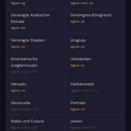
egum.ug
egum.com.ua
Vereinigte Arabische
Vereinigtes Königreich
Emirate
egum.uk
egum.ae
Vereinigte Staaten
Uruguay
egum.us
egum.uy
Amerikanische
Usbekistan
Jungferninseln
egum.uz
egum.com/c/vi
Vanuatu
Vatikanstadt
egum.vu
egum.com/c/va
Venezuela
Vietnam
egum.com/c/ve
egum.vn
Wallis und Futuna
Jemen
egum.com/c/wf
egum.com/c/ye