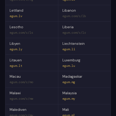
Lettland
Libanon
egum.lv
egum.com/c/lb
Lesotho
Liberia
egum.com/c/ls
egum.com/c/lr
Libyen
Liechtenstein
egum.ly
egum.li
Litauen
Luxemburg
egum.lt
egum.lu
Macau
Madagaskar
egum.com/c/mo
egum.mg
Malawi
Malaysia
egum.com/c/mw
egum.my
Malediven
Mali
egum.com/c/mv
egum.ml