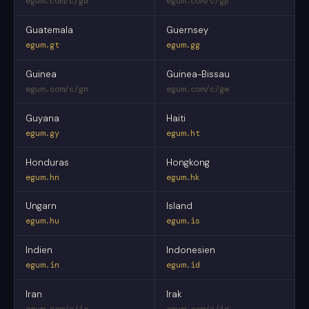
egum.com/c/gd
egum.com/c/gp
Guatemala
Guernsey
egum.gt
egum.gg
Guinea
Guinea-Bissau
egum.com/c/gn
egum.com/c/gw
Guyana
Haiti
egum.gy
egum.ht
Honduras
Hongkong
egum.hn
egum.hk
Ungarn
Island
egum.hu
egum.is
Indien
Indonesien
egum.in
egum.id
Iran
Irak
egum.com/c/ir
egum.com/c/iq