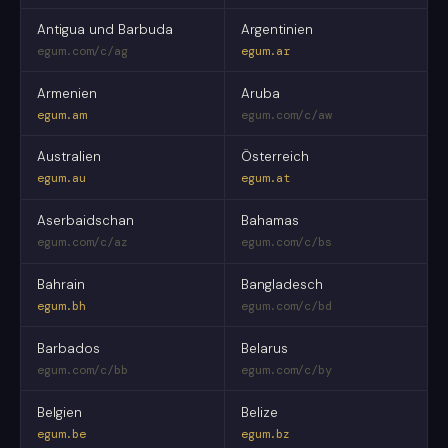
Antigua und Barbuda
Argentinien
egum.com/c/ag
egum.ar
Armenien
Aruba
egum.am
egum.com/c/aw
Australien
Österreich
egum.au
egum.at
Aserbaidschan
Bahamas
egum.com/c/az
egum.com/c/bs
Bahrain
Bangladesch
egum.bh
egum.com/c/bd
Barbados
Belarus
egum.com/c/bb
egum.com/c/by
Belgien
Belize
egum.be
egum.bz