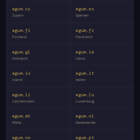
egum.cy
egum.es
Zypern
Spanien
egum.fi
egum.fr
Finnland
Frankreich
egum.gl
egum.ie
Grönland
Irland
egum.is
egum.it
Island
Italien
egum.li
egum.lu
Liechtenstein
Luxemburg
egum.mt
egum.nl
Malta
Niederlande
egum.no
egum.pt