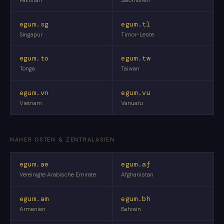
Pakistan
Salomonen
egum.sg
egum.tl
Singapur
Timor-Leste
egum.to
egum.tw
Tonga
Taiwan
egum.vn
egum.vu
Vietnam
Vanuatu
NAHER OSTEN & ZENTRALASIEN
egum.ae
egum.af
Vereinigte Arabische Emirate
Afghanistan
egum.am
egum.bh
Armenien
Bahrain