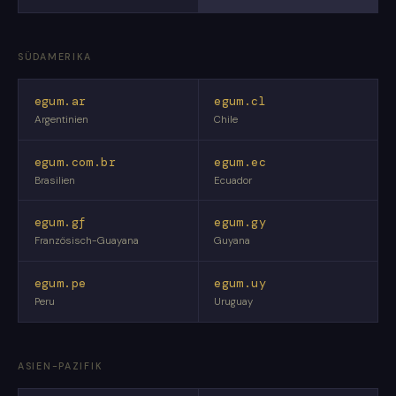
SÜDAMERIKA
egum.ar
egum.cl
Argentinien
Chile
egum.com.br
egum.ec
Brasilien
Ecuador
egum.gf
egum.gy
Französisch-Guayana
Guyana
egum.pe
egum.uy
Peru
Uruguay
ASIEN-PAZIFIK