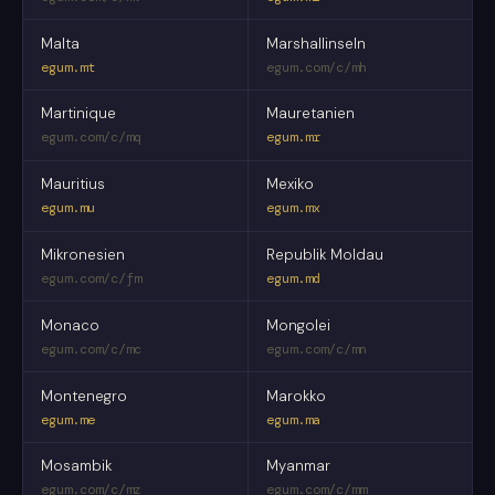
Malta
Marshallinseln
egum.mt
egum.com/c/mh
Martinique
Mauretanien
egum.com/c/mq
egum.mr
Mauritius
Mexiko
egum.mu
egum.mx
Mikronesien
Republik Moldau
egum.com/c/fm
egum.md
Monaco
Mongolei
egum.com/c/mc
egum.com/c/mn
Montenegro
Marokko
egum.me
egum.ma
Mosambik
Myanmar
egum.com/c/mz
egum.com/c/mm