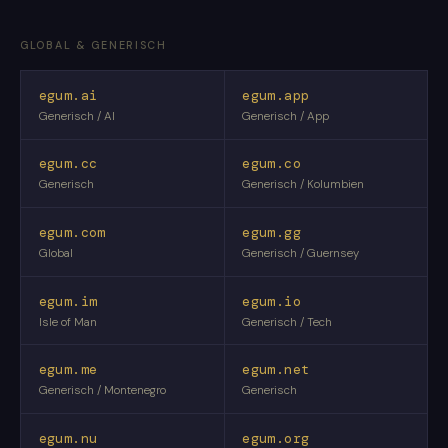
GLOBAL & GENERISCH
egum.ai
egum.app
Generisch / AI
Generisch / App
egum.cc
egum.co
Generisch
Generisch / Kolumbien
egum.com
egum.gg
Global
Generisch / Guernsey
egum.im
egum.io
Isle of Man
Generisch / Tech
egum.me
egum.net
Generisch / Montenegro
Generisch
egum.nu
egum.org