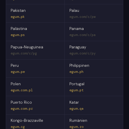
Pakistan
Palau
egum.pk
egum.com/c/pw
Palästina
Panama
egum.ps
egum.com/c/pa
Papua-Neuguinea
Paraguay
egum.com/c/pg
egum.com/c/py
Peru
Philippinen
egum.pe
egum.ph
Polen
Portugal
egum.com.pl
egum.pt
Puerto Rico
Katar
egum.com.pr
egum.qa
Kongo-Brazzaville
Rumänien
egum.cg
egum.ro