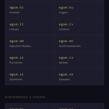
egum.hr
egum.hu
Kroatien
Ungarn
egum.lt
egum.lv
Litauen
Lettland
egum.md
egum.mk
Republik Moldau
Nordmazedonien
egum.ro
egum.rs
Rumänien
Serbien
egum.si
egum.sk
Slowenien
Slowakei
NORDAMERIKA & KARIBIK