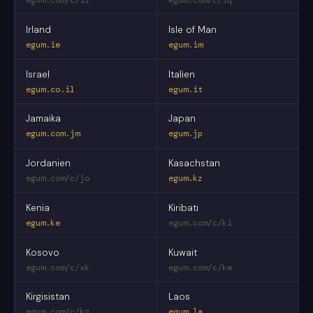
Irland
Isle of Man
egum.ie
egum.im
Israel
Italien
egum.co.il
egum.it
Jamaika
Japan
egum.com.jm
egum.jp
Jordanien
Kasachstan
egum.com/c/jo
egum.kz
Kenia
Kiribati
egum.ke
egum.com/c/ki
Kosovo
Kuwait
egum.com/c/xk
egum.com/c/kw
Kirgisistan
Laos
egum.com/c/kg
egum.la