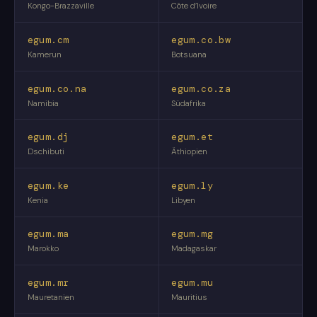
Kongo-Brazzaville
Côte d’Ivoire
egum.cm
egum.co.bw
Kamerun
Botsuana
egum.co.na
egum.co.za
Namibia
Südafrika
egum.dj
egum.et
Dschibuti
Äthiopien
egum.ke
egum.ly
Kenia
Libyen
egum.ma
egum.mg
Marokko
Madagaskar
egum.mr
egum.mu
Mauretanien
Mauritius