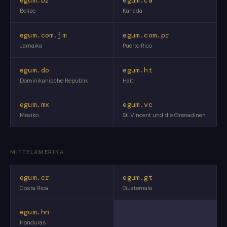
egum.bz
egum.ca
Belize
Kanada
egum.com.jm
egum.com.pr
Jamaika
Puerto Rico
egum.do
egum.ht
Dominikanische Republik
Haiti
egum.mx
egum.vc
Mexiko
St. Vincent und die Grenadinen
MITTELAMERIKA
egum.cr
egum.gt
Costa Rica
Guatemala
egum.hn
Honduras