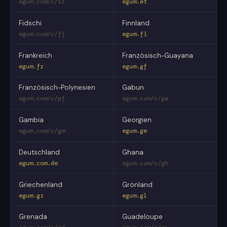
egum.com/c/sz
egum.et
Fidschi
Finnland
egum.com/c/fj
egum.fi
Frankreich
Französisch-Guayana
egum.fr
egum.gf
Französisch-Polynesien
Gabun
egum.com/c/pf
egum.com/c/ga
Gambia
Georgien
egum.com/c/gm
egum.ge
Deutschland
Ghana
egum.com.de
egum.com/c/gh
Griechenland
Grönland
egum.gr
egum.gl
Grenada
Guadeloupe