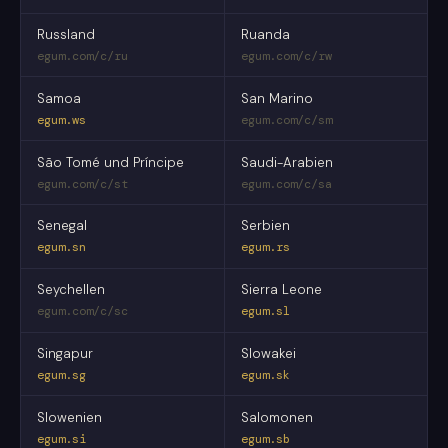
Russland
Ruanda
egum.com/c/ru
egum.com/c/rw
Samoa
San Marino
egum.ws
egum.com/c/sm
São Tomé und Príncipe
Saudi-Arabien
egum.com/c/st
egum.com/c/sa
Senegal
Serbien
egum.sn
egum.rs
Seychellen
Sierra Leone
egum.com/c/sc
egum.sl
Singapur
Slowakei
egum.sg
egum.sk
Slowenien
Salomonen
egum.si
egum.sb