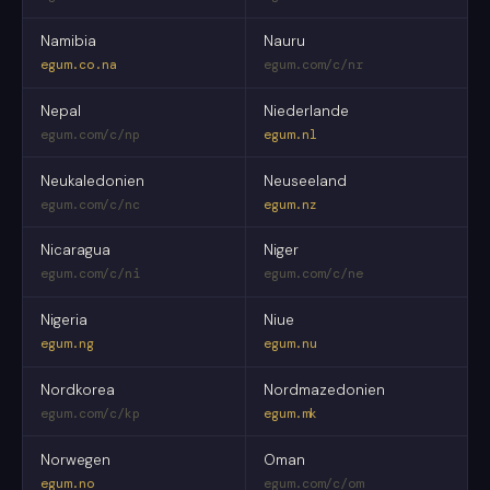
Namibia
Nauru
egum.co.na
egum.com/c/nr
Nepal
Niederlande
egum.com/c/np
egum.nl
Neukaledonien
Neuseeland
egum.com/c/nc
egum.nz
Nicaragua
Niger
egum.com/c/ni
egum.com/c/ne
Nigeria
Niue
egum.ng
egum.nu
Nordkorea
Nordmazedonien
egum.com/c/kp
egum.mk
Norwegen
Oman
egum.no
egum.com/c/om