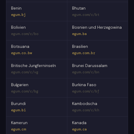
Benin
Bhutan
egum.bj
egum.com/c/bt
Bolivien
Bosnien und Herzegowina
egum.com/c/bo
egum.ba
Botsuana
Brasilien
egum.co.bw
egum.com.br
Britische Jungferninseln
Brunei Darussalam
egum.com/c/vg
egum.com/c/bn
Bulgarien
Burkina Faso
egum.com/c/bg
egum.com/c/bf
Burundi
Kambodscha
egum.bi
egum.com/c/kh
Kamerun
Kanada
egum.cm
egum.ca