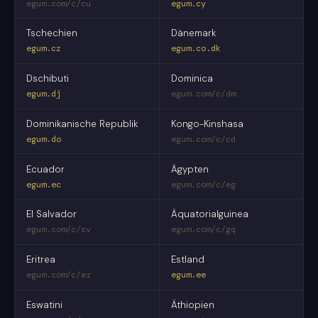
egum.com/c/cu
egum.cy
Tschechien
Dänemark
egum.cz
egum.co.dk
Dschibuti
Dominica
egum.dj
egum.com/c/dm
Dominikanische Republik
Kongo-Kinshasa
egum.do
egum.com/c/cd
Ecuador
Ägypten
egum.ec
egum.com/c/eg
El Salvador
Äquatorialguinea
egum.com/c/sv
egum.com/c/gq
Eritrea
Estland
egum.com/c/er
egum.ee
Eswatini
Äthiopien