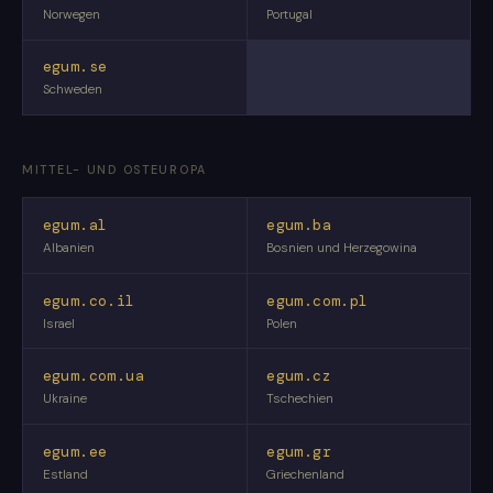
Norwegen
Portugal
egum.se
Schweden
MITTEL- UND OSTEUROPA
egum.al
egum.ba
Albanien
Bosnien und Herzegowina
egum.co.il
egum.com.pl
Israel
Polen
egum.com.ua
egum.cz
Ukraine
Tschechien
egum.ee
egum.gr
Estland
Griechenland