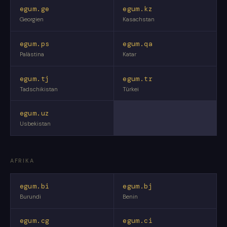
egum.ge
egum.kz
Georgien
Kasachstan
egum.ps
egum.qa
Palästina
Katar
egum.tj
egum.tr
Tadschikistan
Türkei
egum.uz
Usbekistan
AFRIKA
egum.bi
egum.bj
Burundi
Benin
egum.cg
egum.ci