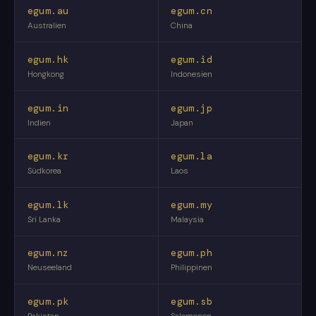
egum.au
egum.cn
Australien
China
egum.hk
egum.id
Hongkong
Indonesien
egum.in
egum.jp
Indien
Japan
egum.kr
egum.la
Südkorea
Laos
egum.lk
egum.my
Sri Lanka
Malaysia
egum.nz
egum.ph
Neuseeland
Philippinen
egum.pk
egum.sb