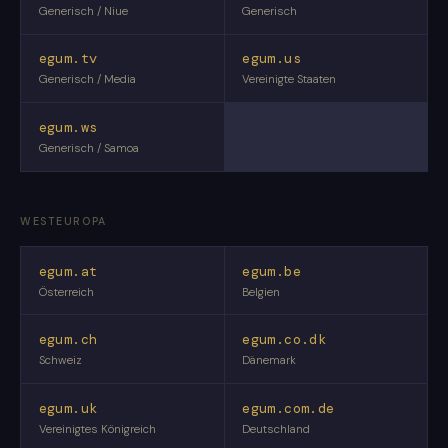
Generisch / Niue
Generisch
egum.tv
egum.us
Generisch / Media
Vereinigte Staaten
egum.ws
Generisch / Samoa
WESTEUROPA
egum.at
egum.be
Österreich
Belgien
egum.ch
egum.co.dk
Schweiz
Dänemark
egum.uk
egum.com.de
Vereinigtes Königreich
Deutschland