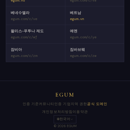
egum.vu
egum.com/c/va
베네수엘라
베트남
egum.com/c/ve
egum.vn
왈리스-푸투나 제도
예멘
egum.com/c/wf
egum.com/c/ye
잠비아
짐바브웨
egum.com/c/zm
egum.com/c/zw
EGUM
인증 기준
커뮤니티
인증 기업
지역 권한
공식 도메인
개인정보처리방침
이용약관
🌐
한국어
© 2026 EGUM