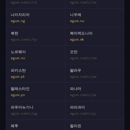
egum.com/c/ni
egum.com/c/ne
나이지리아
니우에
egum.ng
egum.nu
북한
북마케도니아
egum.com/c/kp
egum.mk
노르웨이
오만
egum.no
egum.com/c/om
파키스탄
팔라우
egum.pk
egum.com/c/pw
팔레스타인
파나마
egum.ps
egum.com/c/pa
파푸아뉴기니
파라과이
egum.com/c/pg
egum.com/c/py
페루
필리핀