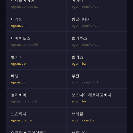
아제르바이잔
바하마
egum.com/c/az
egum.com/c/bs
바레인
방글라데시
egum.bh
egum.com/c/bd
바베이도스
벨라루스
egum.com/c/bb
egum.com/c/by
벨기에
벨리즈
egum.be
egum.bz
베냉
부탄
egum.bj
egum.com/c/bt
볼리비아
보스니아 헤르체고비나
egum.com/c/bo
egum.ba
보츠와나
브라질
egum.co.bw
egum.com.br
영국령 버진아일랜드
브루나이