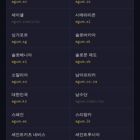
egum.sn
egum.rs
세이셸
시에라리온
egum.com/c/sc
egum.sl
싱가포르
슬로바키아
egum.sg
egum.sk
슬로베니아
솔로몬 제도
egum.si
egum.sb
소말리아
남아프리카
egum.so
egum.co.za
대한민국
남수단
egum.kr
egum.com/c/ss
스페인
스리랑카
egum.es
egum.lk
세인트키츠 네비스
세인트루시아