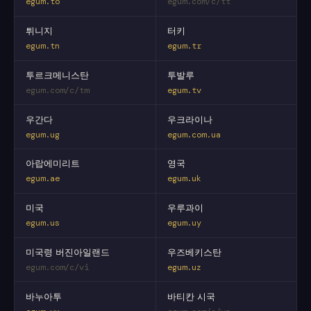
egum.to
egum.com/c/tt
튀니지
터키
egum.tn
egum.tr
투르크메니스탄
투발루
egum.com/c/tm
egum.tv
우간다
우크라이나
egum.ug
egum.com.ua
아랍에미리트
영국
egum.ae
egum.uk
미국
우루과이
egum.us
egum.uy
미국령 버진아일랜드
우즈베키스탄
egum.com/c/vi
egum.uz
바누아투
바티칸 시국