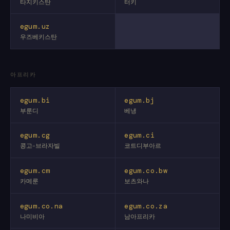
타지키스탄
터키
egum.uz
우즈베키스탄
아프리카
egum.bi
egum.bj
부룬디
베냉
egum.cg
egum.ci
콩고-브라자빌
코트디부아르
egum.cm
egum.co.bw
카메룬
보츠와나
egum.co.na
egum.co.za
나미비아
남아프리카