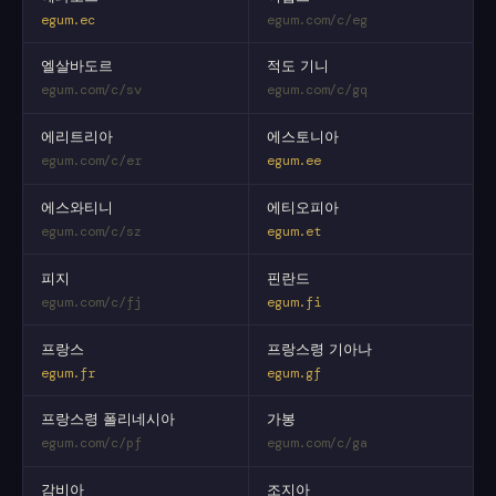
egum.ec
egum.com/c/eg
엘살바도르
적도 기니
egum.com/c/sv
egum.com/c/gq
에리트리아
에스토니아
egum.com/c/er
egum.ee
에스와티니
에티오피아
egum.com/c/sz
egum.et
피지
핀란드
egum.com/c/fj
egum.fi
프랑스
프랑스령 기아나
egum.fr
egum.gf
프랑스령 폴리네시아
가봉
egum.com/c/pf
egum.com/c/ga
감비아
조지아