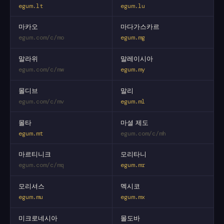
egum.lt
egum.lu
마카오
마다가스카르
egum.com/c/mo
egum.mg
말라위
말레이시아
egum.com/c/mw
egum.my
몰디브
말리
egum.com/c/mv
egum.ml
몰타
마셜 제도
egum.mt
egum.com/c/mh
마르티니크
모리타니
egum.com/c/mq
egum.mr
모리셔스
멕시코
egum.mu
egum.mx
미크로네시아
몰도바