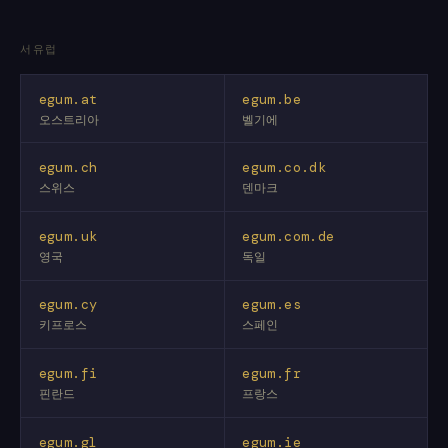
서유럽
egum.at
egum.be
오스트리아
벨기에
egum.ch
egum.co.dk
스위스
덴마크
egum.uk
egum.com.de
영국
독일
egum.cy
egum.es
키프로스
스페인
egum.fi
egum.fr
핀란드
프랑스
egum.gl
egum.ie