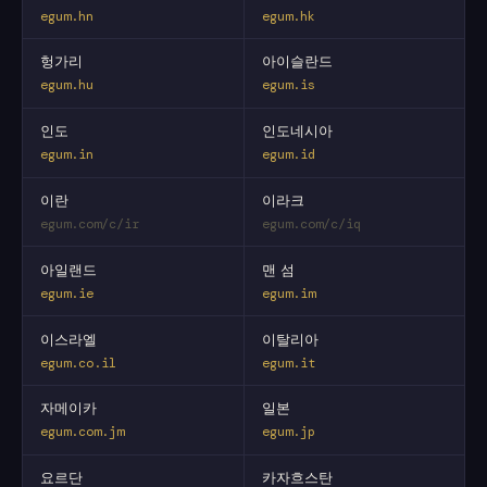
egum.hn
egum.hk
헝가리
아이슬란드
egum.hu
egum.is
인도
인도네시아
egum.in
egum.id
이란
이라크
egum.com/c/ir
egum.com/c/iq
아일랜드
맨 섬
egum.ie
egum.im
이스라엘
이탈리아
egum.co.il
egum.it
자메이카
일본
egum.com.jm
egum.jp
요르단
카자흐스탄