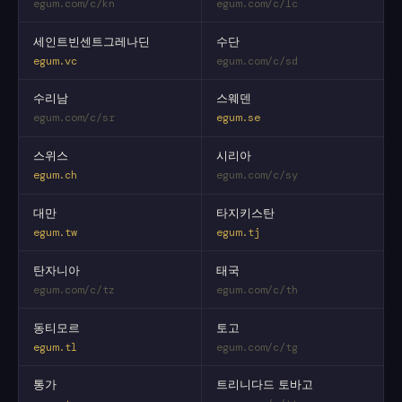
egum.com/c/kn
egum.com/c/lc
세인트빈센트그레나딘
수단
egum.vc
egum.com/c/sd
수리남
스웨덴
egum.com/c/sr
egum.se
스위스
시리아
egum.ch
egum.com/c/sy
대만
타지키스탄
egum.tw
egum.tj
탄자니아
태국
egum.com/c/tz
egum.com/c/th
동티모르
토고
egum.tl
egum.com/c/tg
통가
트리니다드 토바고