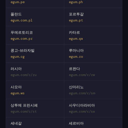
egum.pe
egum.ph
폴란드
포르투갈
egum.com.pl
egum.pt
푸에르토리코
카타르
egum.com.pr
egum.qa
콩고-브라자빌
루마니아
egum.cg
egum.ro
러시아
르완다
egum.com/c/ru
egum.com/c/rw
사모아
산마리노
egum.ws
egum.com/c/sm
상투메 프린시페
사우디아라비아
egum.com/c/st
egum.com/c/sa
세네갈
세르비아