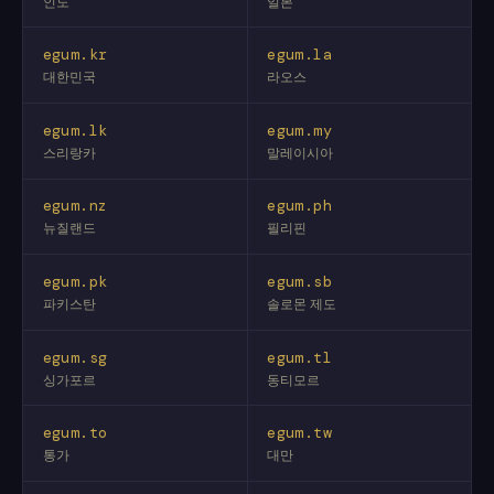
인도
일본
egum.kr
egum.la
대한민국
라오스
egum.lk
egum.my
스리랑카
말레이시아
egum.nz
egum.ph
뉴질랜드
필리핀
egum.pk
egum.sb
파키스탄
솔로몬 제도
egum.sg
egum.tl
싱가포르
동티모르
egum.to
egum.tw
통가
대만