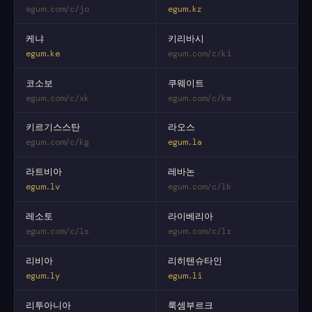
egum.com/c/jo
egum.kz
케냐
키리바시
egum.ke
egum.com/c/ki
코소보
쿠웨이트
egum.com/c/xk
egum.com/c/kw
키르기스스탄
라오스
egum.com/c/kg
egum.la
라트비아
레바논
egum.lv
egum.com/c/lb
레소토
라이베리아
egum.com/c/ls
egum.com/c/lr
리비아
리히텐슈타인
egum.ly
egum.li
리투아니아
룩셈부르크