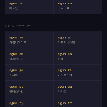
egum.vn
egum.vu
베트남
바누아투
중동 및 중앙아시아
egum.ae
egum.af
아랍에미리트
아프가니스탄
egum.am
egum.bh
아르메니아
바레인
egum.ge
egum.kz
조지아
카자흐스탄
egum.ps
egum.qa
팔레스타인
카타르
egum.tj
egum.tr