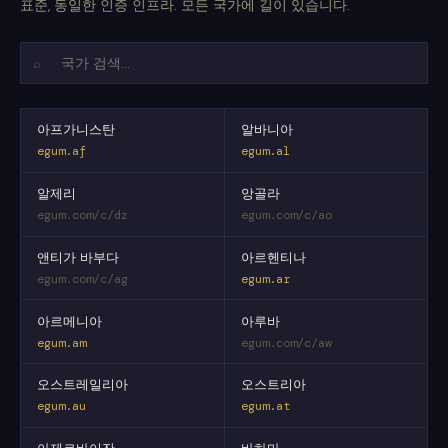
표준, 동일한 인증 인프라. 모든 국가에 길이 있습니다.
⌕
아프가니스탄
알바니아
egum.af
egum.al
알제리
앙골라
egum.com/c/dz
egum.com/c/ao
앤티가 바부다
아르헨티나
egum.com/c/ag
egum.ar
아르메니아
아루바
egum.am
egum.com/c/aw
오스트레일리아
오스트리아
egum.au
egum.at