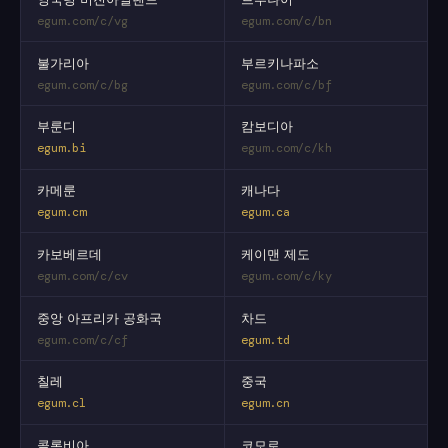
egum.com/c/vg
egum.com/c/bn
불가리아
부르키나파소
egum.com/c/bg
egum.com/c/bf
부룬디
캄보디아
egum.bi
egum.com/c/kh
카메룬
캐나다
egum.cm
egum.ca
카보베르데
케이맨 제도
egum.com/c/cv
egum.com/c/ky
중앙 아프리카 공화국
차드
egum.com/c/cf
egum.td
칠레
중국
egum.cl
egum.cn
콜롬비아
코모로