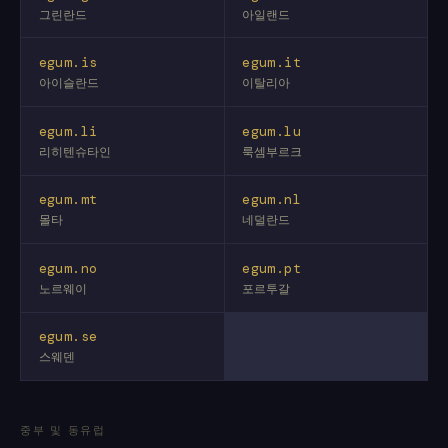
그린란드
아일랜드
egum.is
egum.it
아이슬란드
이탈리아
egum.li
egum.lu
리히텐슈타인
룩셈부르크
egum.mt
egum.nl
몰타
네덜란드
egum.no
egum.pt
노르웨이
포르투갈
egum.se
스웨덴
중부 및 동유럽