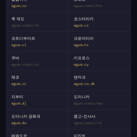
egum.co
egum.com/c/km
쿡 제도
코스타리카
egum.com/c/ck
egum.cr
코트디부아르
크로아티아
egum.ci
egum.hr
쿠바
키프로스
egum.com/c/cu
egum.cy
체코
덴마크
egum.cz
egum.co.dk
지부티
도미니카
egum.dj
egum.com/c/dm
도미니카 공화국
콩고-킨샤사
egum.do
egum.com/c/cd
에콰도르
이집트