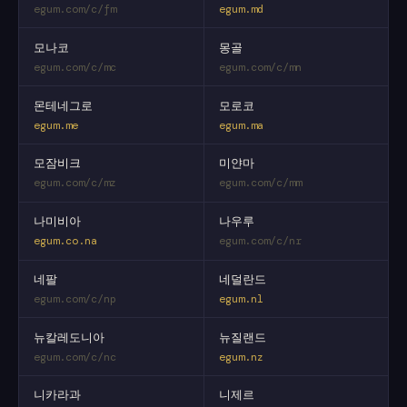
egum.com/c/fm
egum.md
모나코
몽골
egum.com/c/mc
egum.com/c/mn
몬테네그로
모로코
egum.me
egum.ma
모잠비크
미얀마
egum.com/c/mz
egum.com/c/mm
나미비아
나우루
egum.co.na
egum.com/c/nr
네팔
네덜란드
egum.com/c/np
egum.nl
뉴칼레도니아
뉴질랜드
egum.com/c/nc
egum.nz
니카라과
니제르