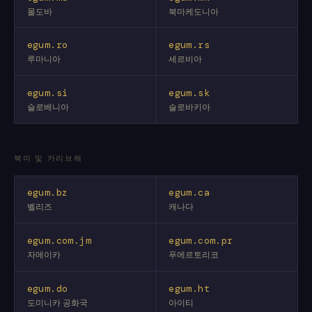
몰도바
북마케도니아
egum.ro
egum.rs
루마니아
세르비아
egum.si
egum.sk
슬로베니아
슬로바키아
북미 및 카리브해
egum.bz
egum.ca
벨리즈
캐나다
egum.com.jm
egum.com.pr
자메이카
푸에르토리코
egum.do
egum.ht
도미니카 공화국
아이티