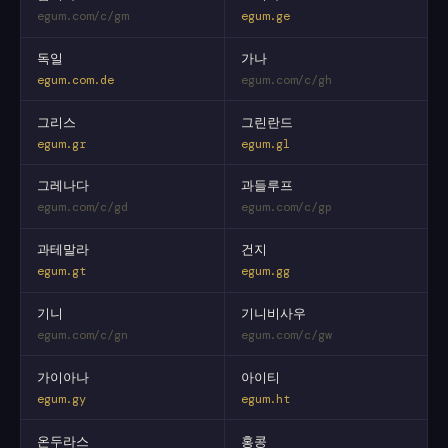
egum.com/c/gm
egum.ge
독일
가나
egum.com.de
egum.com/c/gh
그리스
그린란드
egum.gr
egum.gl
그레나다
과들루프
egum.com/c/gd
egum.com/c/gp
과테말라
건지
egum.gt
egum.gg
기니
기니비사우
egum.com/c/gn
egum.com/c/gw
가이아나
아이티
egum.gy
egum.ht
온두라스
홍콩