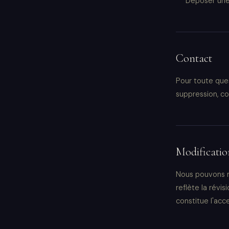
Déposer une 
Contact
Pour toute que
suppression, c
Modification
Nous pouvons m
reflète la révi
constitue l'acc