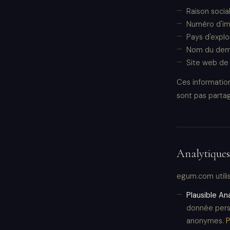
Raison soci
Numéro d'imm
Pays d'explo
Nom du dema
Site web de
Ces information
sont pas partag
Analytiques
egum.com utilis
Plausible An
donnée perso
anonymes.
P