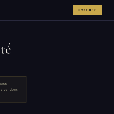
POSTULER
ité
nous
 ne vendons