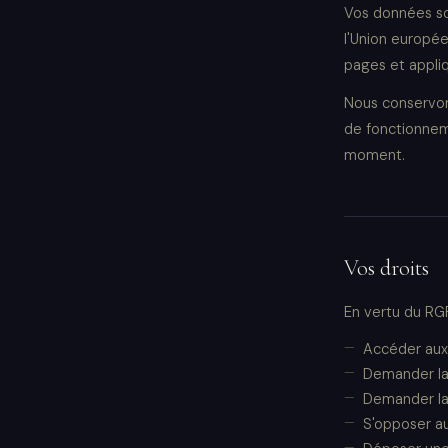
Vos données son
l'Union europée
pages et appli
Nous conservon
de fonctionnem
moment.
Vos droits
En vertu du RGP
Accéder aux
Demander la
Demander la
S'opposer a