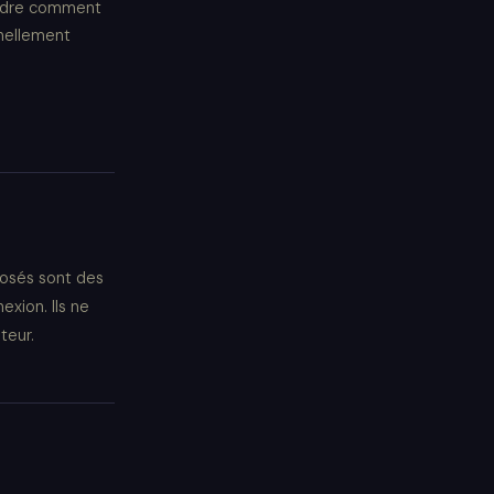
endre comment
nnellement
posés sont des
exion. Ils ne
teur.