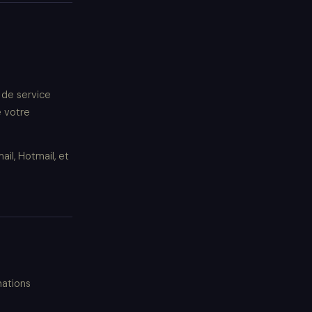
 de service
e votre
il, Hotmail, et
mations