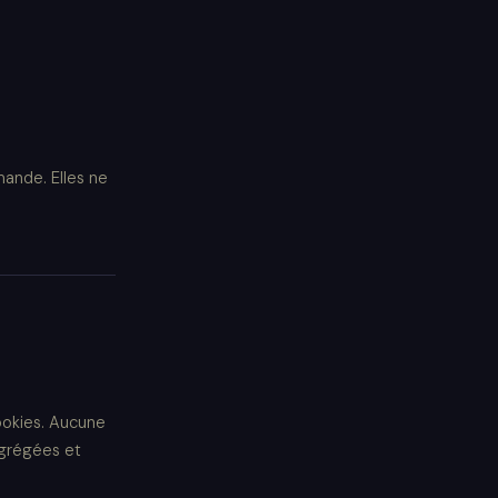
e
mande. Elles ne
ookies. Aucune
agrégées et